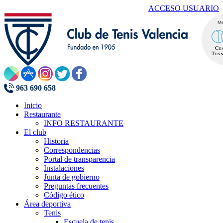
ACCESO USUARIO
963 690 658
Inicio
Restaurante
INFO RESTAURANTE
El club
Historia
Correspondencias
Portal de transparencia
Instalaciones
Junta de gobierno
Preguntas frecuentes
Código ético
Área deportiva
Tenis
Escuela de tenis