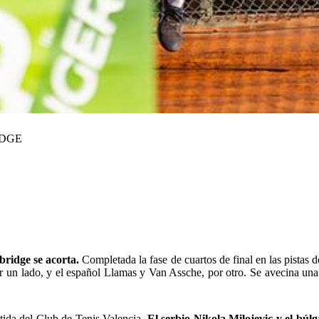
IDGE
bridge se acorta.
Completada la fase de cuartos de final en las pistas 
or un lado, y el español Llamas y Van Assche, por otro. Se avecina una 
batida del Club de Tenis Valencia.
El serbio Nikola Milojevic y el búl