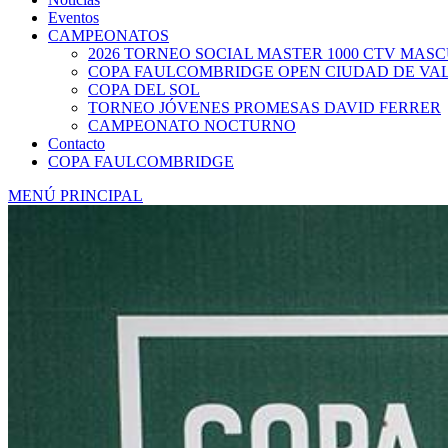
Eventos
CAMPEONATOS
2026 TORNEO SOCIAL MASTER 1000 CTV MAS
COPA FAULCOMBRIDGE OPEN CIUDAD DE VA
COPA DEL SOL
TORNEO JÓVENES PROMESAS DAVID FERRER
CAMPEONATO NOCTURNO
Contacto
COPA FAULCOMBRIDGE
MENÚ PRINCIPAL