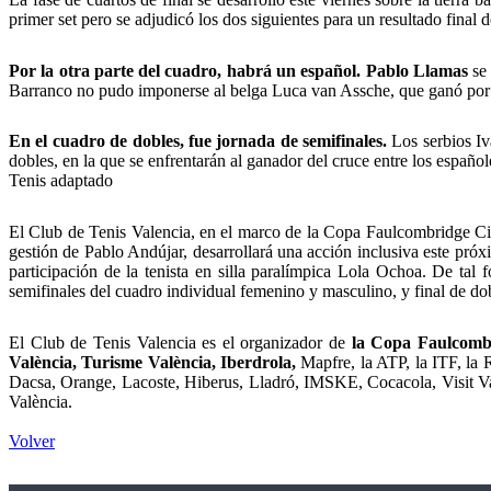
primer set pero se adjudicó los dos siguientes para un resultado final 
Por la otra parte del cuadro, habrá un español. Pablo Llamas
se 
Barranco no pudo imponerse al belga Luca van Assche, que ganó por 
En el cuadro de dobles, fue jornada de semifinales.
Los serbios Iv
dobles, en la que se enfrentarán al ganador del cruce entre los españ
Tenis adaptado
El Club de Tenis Valencia, en el marco de la Copa Faulcombridge Ciu
gestión de Pablo Andújar, desarrollará una acción inclusiva este próx
participación de la tenista en silla paralímpica Lola Ochoa. De ta
semifinales del cuadro individual femenino y masculino, y final de d
El Club de Tenis Valencia es el organizador de
la Copa Faulcombri
València, Turisme València, Iberdrola,
Mapfre, la ATP, la ITF, la
Dacsa, Orange, Lacoste, Hiberus, Lladró, IMSKE, Cocacola, Visit Va
València.
Volver