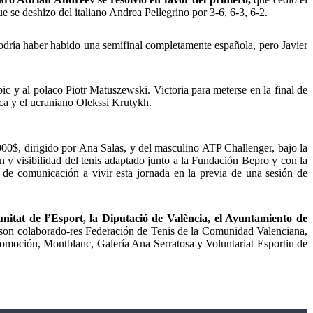
ue se deshizo del italiano Andrea Pellegrino por 3-6, 6-3, 6-2.
dría haber habido una semifinal completamente española, pero Javier
c y al polaco Piotr Matuszewski. Victoria para meterse en la final de
oca y el ucraniano Olekssi Krutykh.
00$, dirigido por Ana Salas, y del masculino ATP Challenger, bajo la
n y visibilidad del tenis adaptado junto a la Fundación Bepro y con la
 de comunicación a vivir esta jornada en la previa de una sesión de
tat de l’Esport, la Diputació de València, el Ayuntamiento de
 son colaborado-res Federación de Tenis de la Comunidad Valenciana,
omoción, Montblanc, Galería Ana Serratosa y Voluntariat Esportiu de