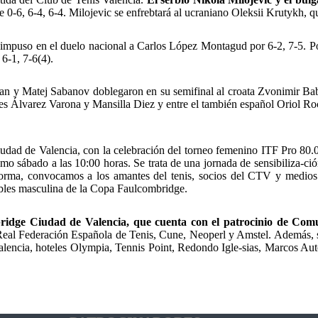
de 0-6, 6-4, 6-4. Milojevic se enfrebtará al ucraniano Oleksii Krutykh, q
impuso en el duelo nacional a Carlos López Montagud por 6-2, 7-5. Po
6-1, 7-6(4).
an y Matej Sabanov doblegaron en su semifinal al croata Zvonimir Babi
oles Álvarez Varona y Mansilla Diez y entre el también español Oriol R
dad de Valencia, con la celebración del torneo femenino ITF Pro 80.0
imo sábado a las 10:00 horas. Se trata de una jornada de sensibiliza-ció
l forma, convocamos a los amantes del tenis, socios del CTV y medios
obles masculina de la Copa Faulcombridge.
dge Ciudad de Valencia, que cuenta con el patrocinio de Comuni
 Real Federación Española de Tenis, Cune, Neoperl y Amstel. Además,
lencia, hoteles Olympia, Tennis Point, Redondo Igle-sias, Marcos Aut