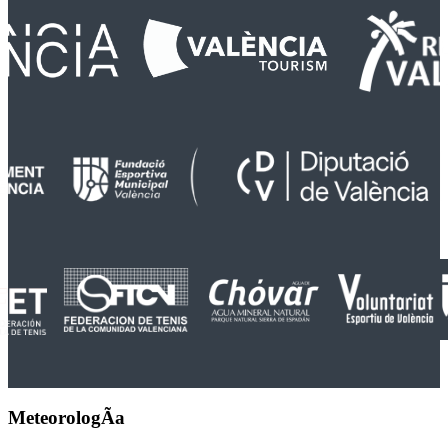
MeteorologÃ­a