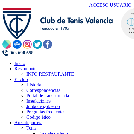
ACCESO USUARIO
963 690 658
Inicio
Restaurante
INFO RESTAURANTE
El club
Historia
Correspondencias
Portal de transparencia
Instalaciones
Junta de gobierno
Preguntas frecuentes
Código ético
Área deportiva
Tenis
Escuela de tenis