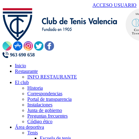
ACCESO USUARIO
963 690 658
Inicio
Restaurante
INFO RESTAURANTE
El club
Historia
Correspondencias
Portal de transparencia
Instalaciones
Junta de gobierno
Preguntas frecuentes
Código ético
Área deportiva
Tenis
Escuela de tenis