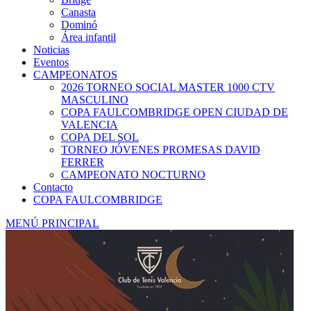
Canasta
Dominó
Área infantil
Noticias
Eventos
CAMPEONATOS
2026 TORNEO SOCIAL MASTER 1000 CTV
MASCULINO
COPA FAULCOMBRIDGE OPEN CIUDAD DE
VALENCIA
COPA DEL SOL
TORNEO JÓVENES PROMESAS DAVID
FERRER
CAMPEONATO NOCTURNO
Contacto
COPA FAULCOMBRIDGE
MENÚ PRINCIPAL