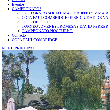
Eventos
CAMPEONATOS
2026 TORNEO SOCIAL MASTER 1000 CTV MAS
COPA FAULCOMBRIDGE OPEN CIUDAD DE VA
COPA DEL SOL
TORNEO JÓVENES PROMESAS DAVID FERRER
CAMPEONATO NOCTURNO
Contacto
COPA FAULCOMBRIDGE
MENÚ PRINCIPAL