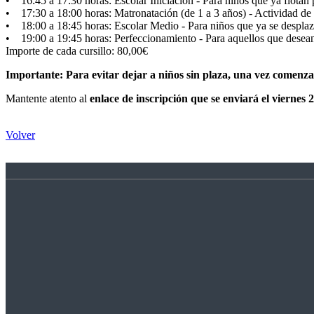
• 16:45 a 17:30 horas: Escolar Iniciación - Para niños que ya flotan 
• 17:30 a 18:00 horas: Matronatación (de 1 a 3 años) - Actividad de 
• 18:00 a 18:45 horas: Escolar Medio - Para niños que ya se desplaz
• 19:00 a 19:45 horas: Perfeccionamiento - Para aquellos que desean p
Importe de cada cursillo: 80,00€
Importante: Para evitar dejar a niños sin plaza, una vez comenza
Mantente atento al
enlace de inscripción que se enviará el viernes 
Volver