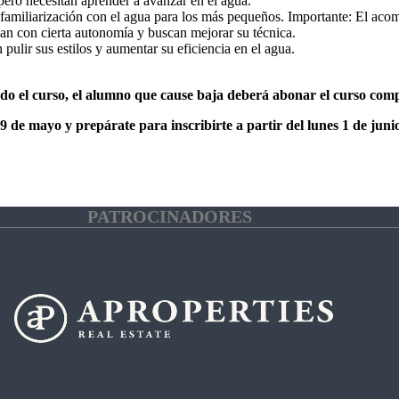
pero necesitan aprender a avanzar en el agua.
familiarización con el agua para los más pequeños. Importante: El acom
an con cierta autonomía y buscan mejorar su técnica.
ulir sus estilos y aumentar su eficiencia en el agua.
do el curso, el alumno que cause baja deberá abonar el curso comp
29 de mayo y prepárate para inscribirte a partir del lunes 1 de juni
PATROCINADORES