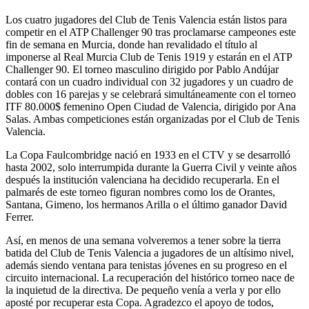
Los cuatro jugadores del Club de Tenis Valencia están listos para
competir en el ATP Challenger 90 tras proclamarse campeones este
fin de semana en Murcia, donde han revalidado el título al
imponerse al Real Murcia Club de Tenis 1919 y estarán en el ATP
Challenger 90. El torneo masculino dirigido por Pablo Andújar
contará con un cuadro individual con 32 jugadores y un cuadro de
dobles con 16 parejas y se celebrará simultáneamente con el torneo
ITF 80.000$ femenino Open Ciudad de Valencia, dirigido por Ana
Salas. Ambas competiciones están organizadas por el Club de Tenis
Valencia.
La Copa Faulcombridge nació en 1933 en el CTV y se desarrolló
hasta 2002, solo interrumpida durante la Guerra Civil y veinte años
después la institución valenciana ha decidido recuperarla. En el
palmarés de este torneo figuran nombres como los de Orantes,
Santana, Gimeno, los hermanos Arilla o el último ganador David
Ferrer.
Así, en menos de una semana volveremos a tener sobre la tierra
batida del Club de Tenis Valencia a jugadores de un altísimo nivel,
además siendo ventana para tenistas jóvenes en su progreso en el
circuito internacional. La recuperación del histórico torneo nace de
la inquietud de la directiva. De pequeño venía a verla y por ello
aposté por recuperar esta Copa. Agradezco el apoyo de todos,