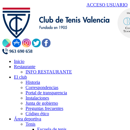
ACCESO USUARIO
963 690 658
Inicio
Restaurante
INFO RESTAURANTE
El club
Historia
Correspondencias
Portal de transparencia
Instalaciones
Junta de gobierno
Preguntas frecuentes
Código ético
Área deportiva
Tenis
Escuela de tenis