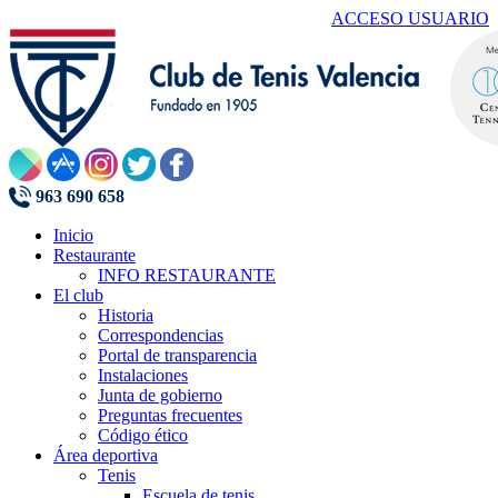
ACCESO USUARIO
963 690 658
Inicio
Restaurante
INFO RESTAURANTE
El club
Historia
Correspondencias
Portal de transparencia
Instalaciones
Junta de gobierno
Preguntas frecuentes
Código ético
Área deportiva
Tenis
Escuela de tenis