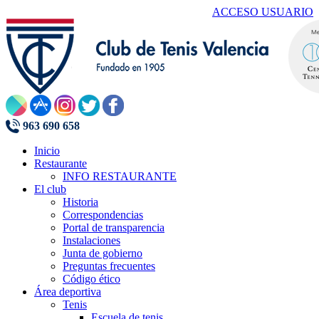
ACCESO USUARIO
963 690 658
Inicio
Restaurante
INFO RESTAURANTE
El club
Historia
Correspondencias
Portal de transparencia
Instalaciones
Junta de gobierno
Preguntas frecuentes
Código ético
Área deportiva
Tenis
Escuela de tenis