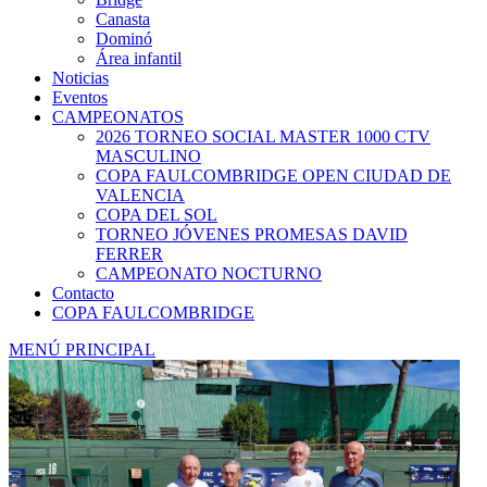
Canasta
Dominó
Área infantil
Noticias
Eventos
CAMPEONATOS
2026 TORNEO SOCIAL MASTER 1000 CTV
MASCULINO
COPA FAULCOMBRIDGE OPEN CIUDAD DE
VALENCIA
COPA DEL SOL
TORNEO JÓVENES PROMESAS DAVID
FERRER
CAMPEONATO NOCTURNO
Contacto
COPA FAULCOMBRIDGE
MENÚ PRINCIPAL