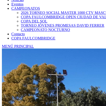
Eventos
CAMPEONATOS
2026 TORNEO SOCIAL MASTER 1000 CTV MAS
COPA FAULCOMBRIDGE OPEN CIUDAD DE VA
COPA DEL SOL
TORNEO JÓVENES PROMESAS DAVID FERRER
CAMPEONATO NOCTURNO
Contacto
COPA FAULCOMBRIDGE
MENÚ PRINCIPAL