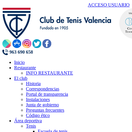
ACCESO USUARIO
963 690 658
Inicio
Restaurante
INFO RESTAURANTE
El club
Historia
Correspondencias
Portal de transparencia
Instalaciones
Junta de gobierno
Preguntas frecuentes
Código ético
Área deportiva
Tenis
Escuela de tenis