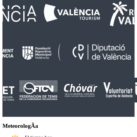
MeteorologÃ­a