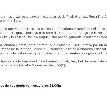
aron avanzar este jueves hacia cuartos de final:
Arantxa Rus (1) y A
 e Irina Bara.
 de lo que va de torneo. La sesión de la mañana arrancó con el duelo e
tic-break. Igualó Bolsova tras un 6-4. Y la tercera manga se la apunt
 Fita y la chilena Daniela Seguel, que acabó ganando la sudamericana 
ncia, Andrea Gámiz, logró derrotar a la española Eva Guerrero por un 
umano de la jornada, Mihaela Buzarnescu eliminó a Andreea Prisacariu (
ncia, y la bielorrusa Iryna Shymanovich. La neerlandesa ganó 6-3, 6-
 tres sets a la francesa Chloe Paquet por 4-6, 6-4, 6-4. En esa pista 
otar a Bara y Rebeka Masarova (6-4, 7-6(5))
dos de hoy darán comienzo a las 11:00h)