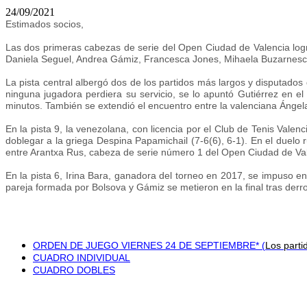
24/09/2021
Estimados socios,
Las dos primeras cabezas de serie del Open Ciudad de Valencia logr
Daniela Seguel, Andrea Gámiz, Francesca Jones, Mihaela Buzarnescu
La pista central albergó dos de los partidos más largos y disputados
ninguna jugadora perdiera su servicio, se lo apuntó Gutiérrez en el 
minutos. También se extendió el encuentro entre la valenciana Ángela
En la pista 9, la venezolana, con licencia por el Club de Tenis Vale
doblegar a la griega Despina Papamichail (7-6(6), 6-1). En el duelo r
entre Arantxa Rus, cabeza de serie número 1 del Open Ciudad de Vale
En la pista 6, Irina Bara, ganadora del torneo en 2017, se impuso en
pareja formada por Bolsova y Gámiz se metieron en la final tras derr
ORDEN DE JUEGO VIERNES 24 DE SEPTIEMBRE* (
Los parti
CUADRO INDIVIDUAL
CUADRO DOBLES