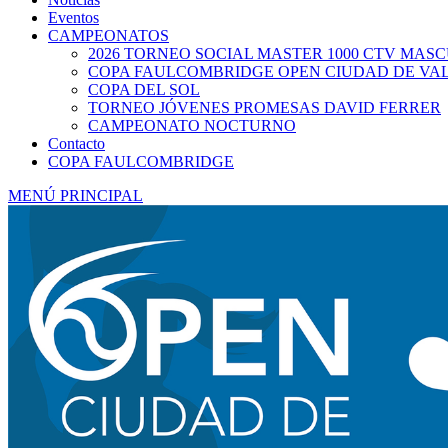
Eventos
CAMPEONATOS
2026 TORNEO SOCIAL MASTER 1000 CTV MAS
COPA FAULCOMBRIDGE OPEN CIUDAD DE VA
COPA DEL SOL
TORNEO JÓVENES PROMESAS DAVID FERRER
CAMPEONATO NOCTURNO
Contacto
COPA FAULCOMBRIDGE
MENÚ PRINCIPAL