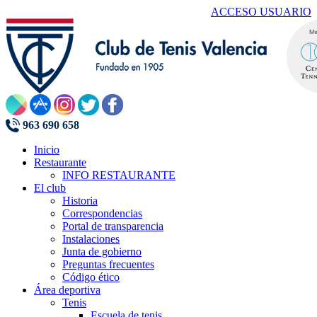
ACCESO USUARIO
963 690 658
Inicio
Restaurante
INFO RESTAURANTE
El club
Historia
Correspondencias
Portal de transparencia
Instalaciones
Junta de gobierno
Preguntas frecuentes
Código ético
Área deportiva
Tenis
Escuela de tenis