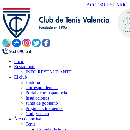
ACCESO USUARIO
963 690 658
Inicio
Restaurante
INFO RESTAURANTE
El club
Historia
Correspondencias
Portal de transparencia
Instalaciones
Junta de gobierno
Preguntas frecuentes
Código ético
Área deportiva
Tenis
Escuela de tenis