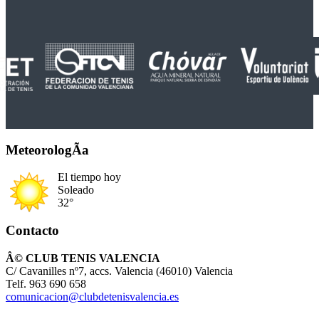
MeteorologÃ­a
El tiempo hoy
Soleado
32°
Contacto
Â© CLUB TENIS VALENCIA
C/ Cavanilles nº7, accs. Valencia (46010) Valencia
Telf. 963 690 658
comunicacion@clubdetenisvalencia.es