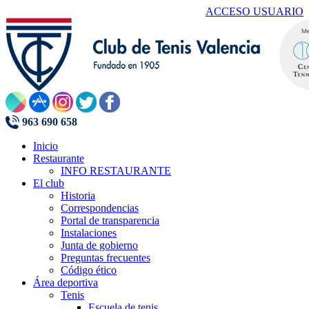
ACCESO USUARIO
963 690 658
Inicio
Restaurante
INFO RESTAURANTE
El club
Historia
Correspondencias
Portal de transparencia
Instalaciones
Junta de gobierno
Preguntas frecuentes
Código ético
Área deportiva
Tenis
Escuela de tenis