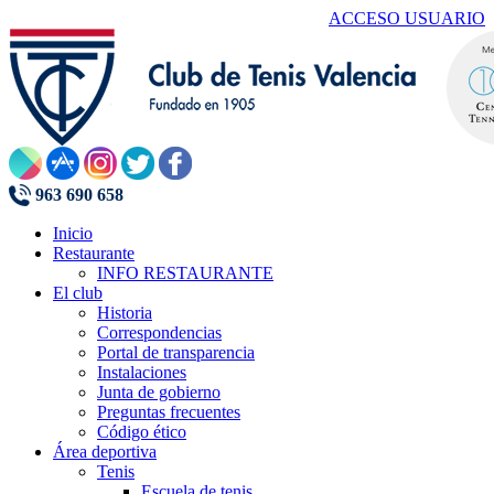
ACCESO USUARIO
963 690 658
Inicio
Restaurante
INFO RESTAURANTE
El club
Historia
Correspondencias
Portal de transparencia
Instalaciones
Junta de gobierno
Preguntas frecuentes
Código ético
Área deportiva
Tenis
Escuela de tenis