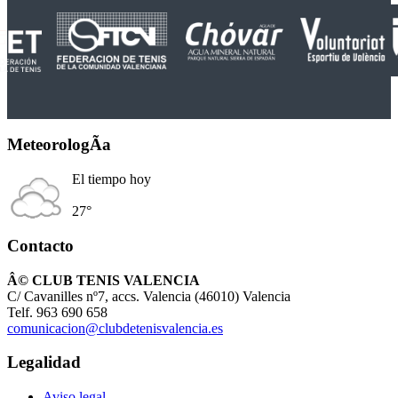
MeteorologÃ­a
El tiempo hoy
27°
Contacto
Â© CLUB TENIS VALENCIA
C/ Cavanilles nº7, accs. Valencia (46010) Valencia
Telf. 963 690 658
comunicacion@clubdetenisvalencia.es
Legalidad
Aviso legal