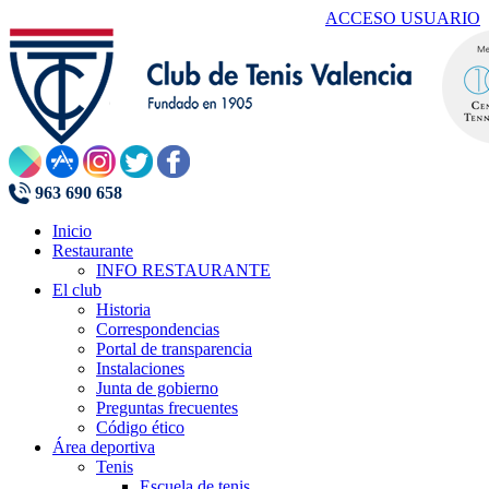
ACCESO USUARIO
963 690 658
Inicio
Restaurante
INFO RESTAURANTE
El club
Historia
Correspondencias
Portal de transparencia
Instalaciones
Junta de gobierno
Preguntas frecuentes
Código ético
Área deportiva
Tenis
Escuela de tenis