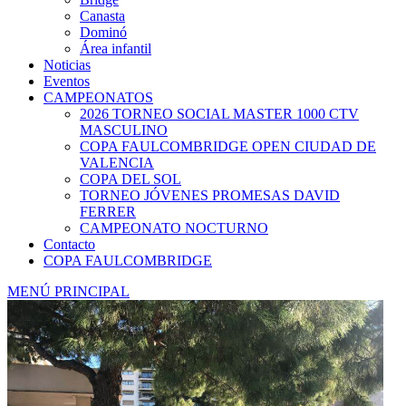
Canasta
Dominó
Área infantil
Noticias
Eventos
CAMPEONATOS
2026 TORNEO SOCIAL MASTER 1000 CTV
MASCULINO
COPA FAULCOMBRIDGE OPEN CIUDAD DE
VALENCIA
COPA DEL SOL
TORNEO JÓVENES PROMESAS DAVID
FERRER
CAMPEONATO NOCTURNO
Contacto
COPA FAULCOMBRIDGE
MENÚ PRINCIPAL