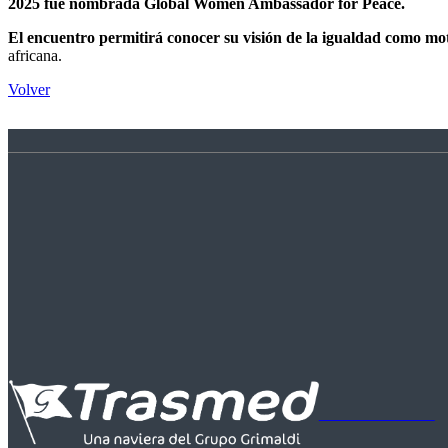
2025 fue nombrada Global Women Ambassador for Peace.
El encuentro permitirá conocer su visión de la igualdad como moto
africana.
Volver