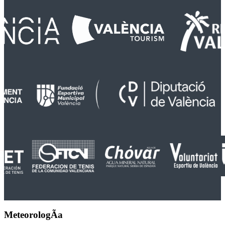
MeteorologÃ­a