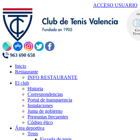
ACCESO USUARIO
963 690 658
Inicio
Restaurante
INFO RESTAURANTE
El club
Historia
Correspondencias
Portal de transparencia
Instalaciones
Junta de gobierno
Preguntas frecuentes
Código ético
Área deportiva
Tenis
Escuela de tenis