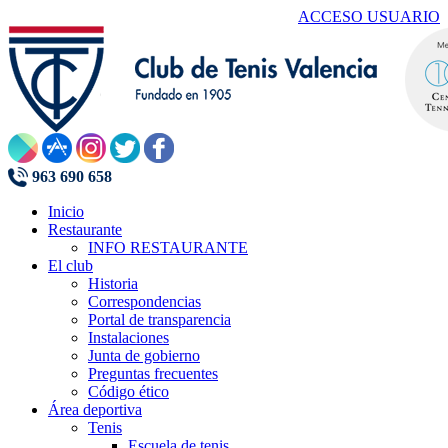
ACCESO USUARIO
963 690 658
Inicio
Restaurante
INFO RESTAURANTE
El club
Historia
Correspondencias
Portal de transparencia
Instalaciones
Junta de gobierno
Preguntas frecuentes
Código ético
Área deportiva
Tenis
Escuela de tenis