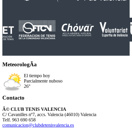
MeteorologÃ­a
El tiempo hoy
Parcialmente nuboso
26°
Contacto
Â© CLUB TENIS VALENCIA
C/ Cavanilles nº7, accs. Valencia (46010) Valencia
Telf. 963 690 658
comunicacion@clubdetenisvalencia.es