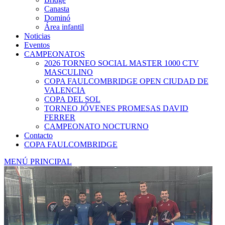
Canasta
Dominó
Área infantil
Noticias
Eventos
CAMPEONATOS
2026 TORNEO SOCIAL MASTER 1000 CTV
MASCULINO
COPA FAULCOMBRIDGE OPEN CIUDAD DE
VALENCIA
COPA DEL SOL
TORNEO JÓVENES PROMESAS DAVID
FERRER
CAMPEONATO NOCTURNO
Contacto
COPA FAULCOMBRIDGE
MENÚ PRINCIPAL