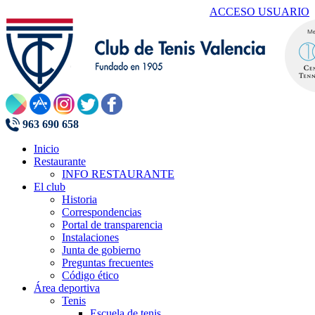
ACCESO USUARIO
963 690 658
Inicio
Restaurante
INFO RESTAURANTE
El club
Historia
Correspondencias
Portal de transparencia
Instalaciones
Junta de gobierno
Preguntas frecuentes
Código ético
Área deportiva
Tenis
Escuela de tenis