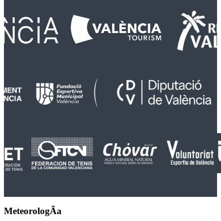
MeteorologÃ­a