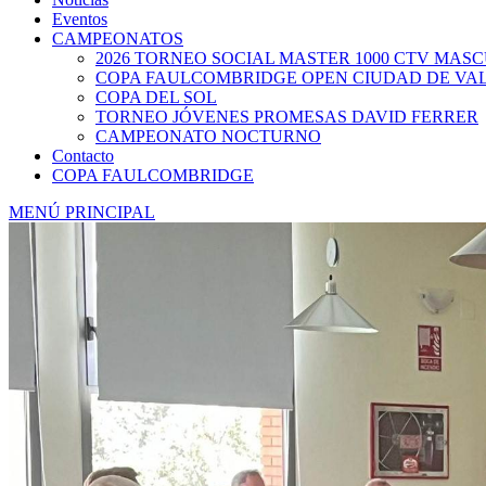
Eventos
CAMPEONATOS
2026 TORNEO SOCIAL MASTER 1000 CTV MAS
COPA FAULCOMBRIDGE OPEN CIUDAD DE VA
COPA DEL SOL
TORNEO JÓVENES PROMESAS DAVID FERRER
CAMPEONATO NOCTURNO
Contacto
COPA FAULCOMBRIDGE
MENÚ PRINCIPAL