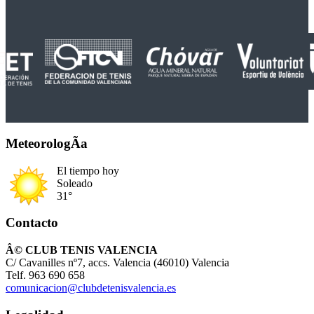
MeteorologÃ­a
El tiempo hoy
Soleado
31°
Contacto
Â© CLUB TENIS VALENCIA
C/ Cavanilles nº7, accs. Valencia (46010) Valencia
Telf. 963 690 658
comunicacion@clubdetenisvalencia.es