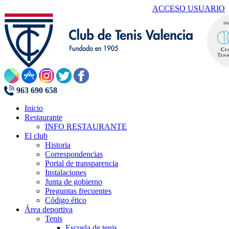
ACCESO USUARIO
963 690 658
Inicio
Restaurante
INFO RESTAURANTE
El club
Historia
Correspondencias
Portal de transparencia
Instalaciones
Junta de gobierno
Preguntas frecuentes
Código ético
Área deportiva
Tenis
Escuela de tenis