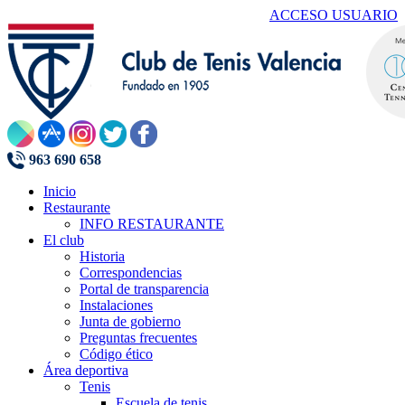
ACCESO USUARIO
963 690 658
Inicio
Restaurante
INFO RESTAURANTE
El club
Historia
Correspondencias
Portal de transparencia
Instalaciones
Junta de gobierno
Preguntas frecuentes
Código ético
Área deportiva
Tenis
Escuela de tenis