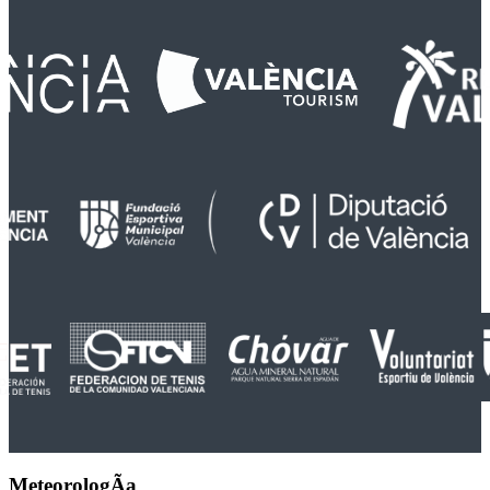
MeteorologÃ­a