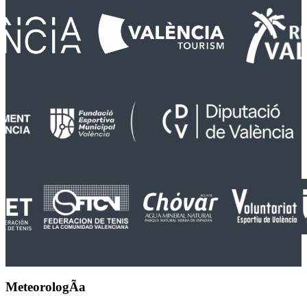
MeteorologÃ­a