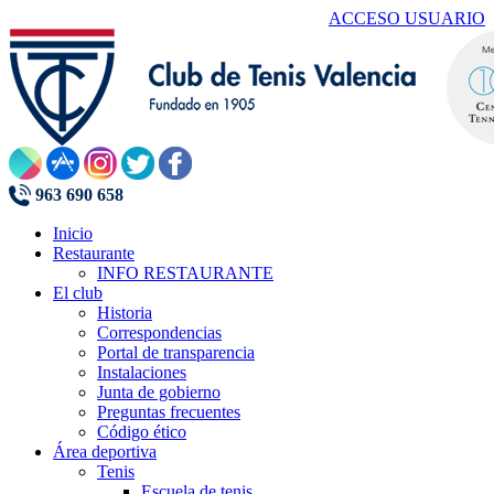
ACCESO USUARIO
963 690 658
Inicio
Restaurante
INFO RESTAURANTE
El club
Historia
Correspondencias
Portal de transparencia
Instalaciones
Junta de gobierno
Preguntas frecuentes
Código ético
Área deportiva
Tenis
Escuela de tenis