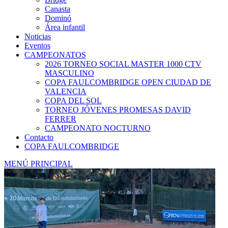
Canasta
Dominó
Área infantil
Noticias
Eventos
CAMPEONATOS
2026 TORNEO SOCIAL MASTER 1000 CTV
MASCULINO
COPA FAULCOMBRIDGE OPEN CIUDAD DE
VALENCIA
COPA DEL SOL
TORNEO JÓVENES PROMESAS DAVID
FERRER
CAMPEONATO NOCTURNO
Contacto
COPA FAULCOMBRIDGE
MENÚ PRINCIPAL