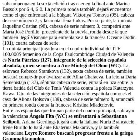
subcampeona en la sexta edición tras caer en la final ante Marina
Bassols por 6-4, 6-0. La primera ronda también dejará encuentros
como el que enfrentará a la búlgara Viktoriya Tomova (95), cabeza
de serie número 2, y la croata Tena Lukas. Por su parte, la rumana
Jaqueline Cristian (98), cabeza de serie número 3, competirá ante
María José Portillo, procedente de la previa, ronda desde la que
también llegó Vismane para enfrentarse a la francesa Oceane Dodin
(101), cuarta cabeza de serie.
La quinta principal jugadora en el cuadro individual del ITF
100.000$ femenino de la Copa Faulcombridge Ciudad de Valencia
es
Nuria Párrizas (127), integrante de la selección española
absoluta, quien se medirá a Ane Mintegi del Olmo (WC)
. La
eslovaca Rebecca Sramkova (132), sexta cabeza de serie, también
buscará compe-tir por avanzar ante Alina Charaeva. La letona Daría
Semenistaja (137), séptima cabeza de serie, entrará en liza sobre la
tierra batida del Club de Tenis Valencia contra la polaca Katarzyna
Kawa. Otra de las integrantes de la selección española como es el
caso de Aliona Bolsova (139), cabeza de serie número 8, arrancará
en primera ronda contra la francesa Kristina Mladenovic.
Entre las españolas que forman parte del cuadro principal, subrayar
la valenciana
Ángela Fita (WC) se enfrentará a Sebastianna
Scilipoti,
Ariana Geerlings jugará ante la italiana Nuria Brancaccio,
Irene Burillo lo hará ante Ekaterina Makarova, y la también
valenciana
Leyre Romero buscará progresar frente a la griega
Grammatikopoulou.