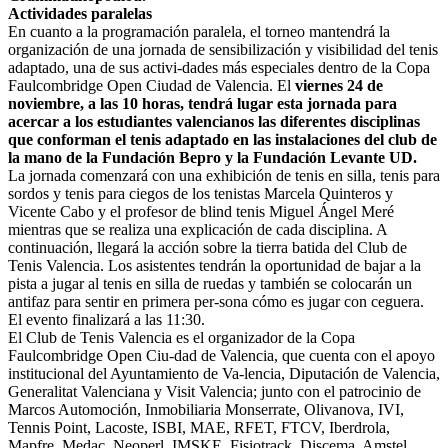
Actividades paralelas
En cuanto a la programación paralela, el torneo mantendrá la
organización de una jornada de sensibilización y visibilidad del tenis
adaptado, una de sus activi-dades más especiales dentro de la Copa
Faulcombridge Open Ciudad de Valencia. El
viernes 24 de
noviembre, a las 10 horas, tendrá lugar esta jornada para
acercar a los estudiantes valencianos las diferentes disciplinas
que conforman el tenis adaptado en las instalaciones del club de
la mano de la Fundación Bepro y la Fundación Levante UD.
La jornada comenzará con una exhibición de tenis en silla, tenis para
sordos y tenis para ciegos de los tenistas Marcela Quinteros y
Vicente Cabo y el profesor de blind tenis Miguel Ángel Meré
mientras que se realiza una explicación de cada disciplina. A
continuación, llegará la acción sobre la tierra batida del Club de
Tenis Valencia. Los asistentes tendrán la oportunidad de bajar a la
pista a jugar al tenis en silla de ruedas y también se colocarán un
antifaz para sentir en primera per-sona cómo es jugar con ceguera.
El evento finalizará a las 11:30.
El Club de Tenis Valencia es el organizador de la Copa
Faulcombridge Open Ciu-dad de Valencia, que cuenta con el apoyo
institucional del Ayuntamiento de Va-lencia, Diputación de Valencia,
Generalitat Valenciana y Visit Valencia; junto con el patrocinio de
Marcos Automoción, Inmobiliaria Monserrate, Olivanova, IVI,
Tennis Point, Lacoste, ISBI, MAE, RFET, FTCV, Iberdrola,
Mapfre, Medac, Neoperl, IMSKE, Fisiotrack, Discema, Amstel,