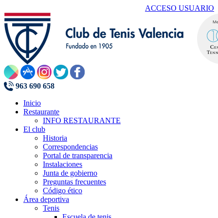
ACCESO USUARIO
963 690 658
Inicio
Restaurante
INFO RESTAURANTE
El club
Historia
Correspondencias
Portal de transparencia
Instalaciones
Junta de gobierno
Preguntas frecuentes
Código ético
Área deportiva
Tenis
Escuela de tenis