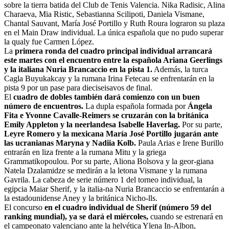
sobre la tierra batida del Club de Tenis Valencia. Nika Radisic, Alina
Charaeva, Mia Ristic, Sebastianna Scilipoti, Daniela Vismane,
Chantal Sauvant, María José Portillo y Ruth Roura lograron su plaza
en el Main Draw individual. La única española que no pudo superar
la qualy fue Carmen López.
La
primera ronda del cuadro principal individual arrancará
este martes con el encuentro entre la española Ariana Geerlings
y la italiana Nuria Brancaccio en la pista 1.
Además, la turca
Cagla Buyukakcay y la rumana Irina Fetecau se enfrentarán en la
pista 9 por un pase para dieciseisavos de final.
El
cuadro de dobles también dará comienzo con un buen
número de encuentros.
La dupla española formada por
Ángela
Fita e Yvonne Cavalle-Reimers se cruzarán con la británica
Emily Appleton y la neerlandesa Isabelle Haverlag.
Por su parte,
Leyre Romero y la mexicana María José Portillo jugarán ante
las ucranianas Maryna y Nadiia Kolb.
Paula Arias e Irene Burillo
entrarán en liza frente a la rumana Mitu y la griega
Grammatikopoulou. Por su parte, Aliona Bolsova y la geor-giana
Natela Dzalamidze se medirán a la letona Vismane y la rumana
Gavrila. La cabeza de serie número 1 del torneo individual, la
egipcia Maiar Sherif, y la italia-na Nuria Brancaccio se enfrentarán a
la estadounidense Aney y la británica Nicho-lls.
El concurso
en el cuadro individual de Sherif (número 59 del
ranking mundial), ya se dará el miércoles,
cuando se estrenará en
el campeonato valenciano ante la helvética Ylena In-Albon,