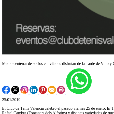
Medio centenar de socios e invitados disfrutan de la Tarde de Vino y
25/01/2019
El Club de Tenis Valencia celebró el pasado viernes 25 de enero, la '
Rafael Cambra (Fontanars dels Alforins) y distintas variedades de que