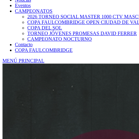
Eventos
CAMPEONATOS
2026 TORNEO SOCIAL MASTER 1000 CTV MAS
COPA FAULCOMBRIDGE OPEN CIUDAD DE VA
COPA DEL SOL
TORNEO JÓVENES PROMESAS DAVID FERRER
CAMPEONATO NOCTURNO
Contacto
COPA FAULCOMBRIDGE
MENÚ PRINCIPAL