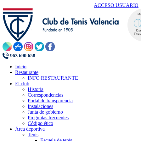
ACCESO USUARIO
963 690 658
Inicio
Restaurante
INFO RESTAURANTE
El club
Historia
Correspondencias
Portal de transparencia
Instalaciones
Junta de gobierno
Preguntas frecuentes
Código ético
Área deportiva
Tenis
Escuela de tenis