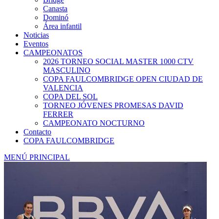
Canasta
Dominó
Área infantil
Noticias
Eventos
CAMPEONATOS
2026 TORNEO SOCIAL MASTER 1000 CTV
MASCULINO
COPA FAULCOMBRIDGE OPEN CIUDAD DE
VALENCIA
COPA DEL SOL
TORNEO JÓVENES PROMESAS DAVID
FERRER
CAMPEONATO NOCTURNO
Contacto
COPA FAULCOMBRIDGE
MENÚ PRINCIPAL