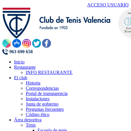
ACCESO USUARIO
963 690 658
Inicio
Restaurante
INFO RESTAURANTE
El club
Historia
Correspondencias
Portal de transparencia
Instalaciones
Junta de gobierno
Preguntas frecuentes
Código ético
Área deportiva
Tenis
Escuela de tenis