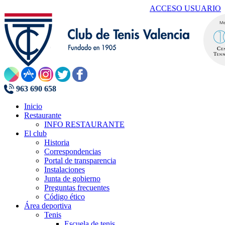
ACCESO USUARIO
963 690 658
Inicio
Restaurante
INFO RESTAURANTE
El club
Historia
Correspondencias
Portal de transparencia
Instalaciones
Junta de gobierno
Preguntas frecuentes
Código ético
Área deportiva
Tenis
Escuela de tenis