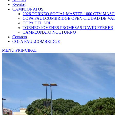
Eventos
CAMPEONATOS
2026 TORNEO SOCIAL MASTER 1000 CTV MAS
COPA FAULCOMBRIDGE OPEN CIUDAD DE VA
COPA DEL SOL
TORNEO JÓVENES PROMESAS DAVID FERRER
CAMPEONATO NOCTURNO
Contacto
COPA FAULCOMBRIDGE
MENÚ PRINCIPAL