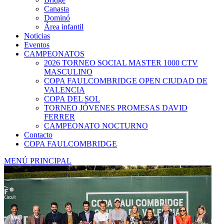
Canasta
Dominó
Área infantil
Noticias
Eventos
CAMPEONATOS
2026 TORNEO SOCIAL MASTER 1000 CTV
MASCULINO
COPA FAULCOMBRIDGE OPEN CIUDAD DE
VALENCIA
COPA DEL SOL
TORNEO JÓVENES PROMESAS DAVID
FERRER
CAMPEONATO NOCTURNO
Contacto
COPA FAULCOMBRIDGE
MENÚ PRINCIPAL