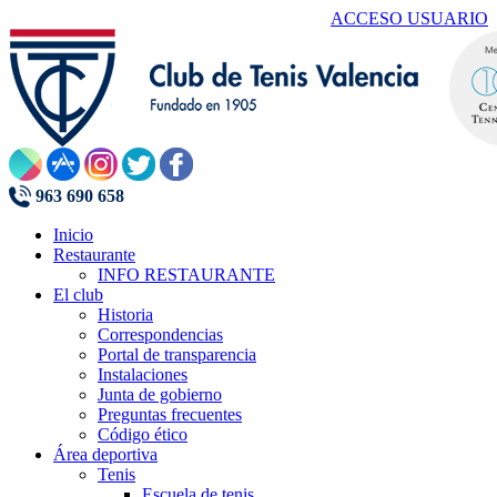
ACCESO USUARIO
963 690 658
Inicio
Restaurante
INFO RESTAURANTE
El club
Historia
Correspondencias
Portal de transparencia
Instalaciones
Junta de gobierno
Preguntas frecuentes
Código ético
Área deportiva
Tenis
Escuela de tenis