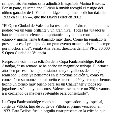
campeonato femenino se la adjudicó la española Marina Bassols.
Por su parte, el ucraniano Oleksii Krutykh recogió el testigo del
último ganador de la Faulcombridge —la primera edición data de
1933 en el CTV—, que fue David Ferrer en 2002.
“El Open Ciudad de Valencia ha resultado un éxito rotundo, hemos
podido ver un tenis brillante y un gran nivel. Todas las jugadoras
han tenido un excelente com-portamiento y hemos contado con una
equipo y mucha gente trabajando muy duro. Como ha señalado la
presindeta es el principio de un gran evento manteni-do en el tiempo
por muchos años”, señaló Ana Salas, directora del ITF PRO 80.000
$ Open Ciudad de Valencia.
Respecto a esta nueva edición de la Copa Faulcombridge, Pablo
Andújar, “esta semana se ha hecho un magnifico trabajo. El primer
año siempre es difícil, pero estamos muy orgullosos del trabajo
realizado. Desde ya pensamos en la próxima edición y, como ya
comenté en su momento, mi sueño es traer un 250 y creo que hemos
hecho un torneo muy bueno para ser un Challenger y todos los
jugadores están muy contentos. Valencia se merece un 250 y vamos
a ir creciendo de ma-nera sostenible para conseguirlo”.
La Copa Faulcombridge contó con un espectador muy especial,
Jorge de Villota, hijo de Jorge de Villota el primer vencedor en
1933. Para Bellota fue un orgullo estar presente en la edición que