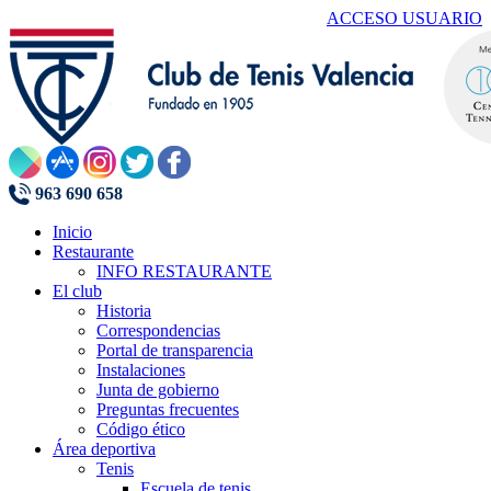
ACCESO USUARIO
963 690 658
Inicio
Restaurante
INFO RESTAURANTE
El club
Historia
Correspondencias
Portal de transparencia
Instalaciones
Junta de gobierno
Preguntas frecuentes
Código ético
Área deportiva
Tenis
Escuela de tenis