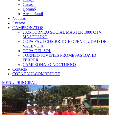
Canasta
Dominó
Área infantil
Noticias
Eventos
CAMPEONATOS
2026 TORNEO SOCIAL MASTER 1000 CTV
MASCULINO
COPA FAULCOMBRIDGE OPEN CIUDAD DE
VALENCIA
COPA DEL SOL
TORNEO JÓVENES PROMESAS DAVID
FERRER
CAMPEONATO NOCTURNO
Contacto
COPA FAULCOMBRIDGE
MENÚ PRINCIPAL