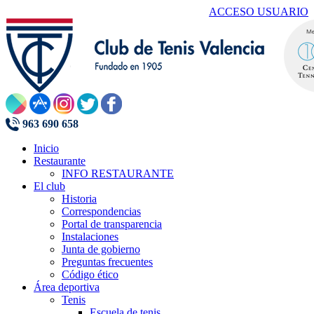
ACCESO USUARIO
963 690 658
Inicio
Restaurante
INFO RESTAURANTE
El club
Historia
Correspondencias
Portal de transparencia
Instalaciones
Junta de gobierno
Preguntas frecuentes
Código ético
Área deportiva
Tenis
Escuela de tenis