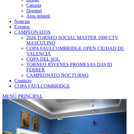
Canasta
Dominó
Área infantil
Noticias
Eventos
CAMPEONATOS
2026 TORNEO SOCIAL MASTER 1000 CTV
MASCULINO
COPA FAULCOMBRIDGE OPEN CIUDAD DE
VALENCIA
COPA DEL SOL
TORNEO JÓVENES PROMESAS DAVID
FERRER
CAMPEONATO NOCTURNO
Contacto
COPA FAULCOMBRIDGE
MENÚ PRINCIPAL