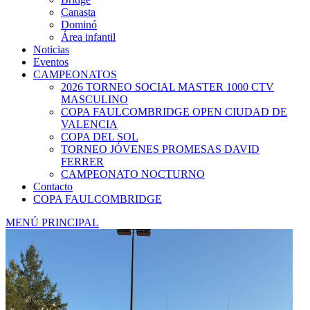
Canasta
Dominó
Área infantil
Noticias
Eventos
CAMPEONATOS
2026 TORNEO SOCIAL MASTER 1000 CTV
MASCULINO
COPA FAULCOMBRIDGE OPEN CIUDAD DE
VALENCIA
COPA DEL SOL
TORNEO JÓVENES PROMESAS DAVID
FERRER
CAMPEONATO NOCTURNO
Contacto
COPA FAULCOMBRIDGE
MENÚ PRINCIPAL