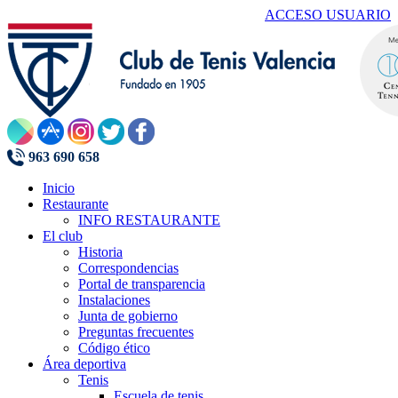
ACCESO USUARIO
963 690 658
Inicio
Restaurante
INFO RESTAURANTE
El club
Historia
Correspondencias
Portal de transparencia
Instalaciones
Junta de gobierno
Preguntas frecuentes
Código ético
Área deportiva
Tenis
Escuela de tenis