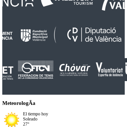
MeteorologÃ­a
El tiempo hoy
Soleado
27°