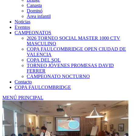
Canasta
Dominó
Área infantil
Noticias
Eventos
CAMPEONATOS
2026 TORNEO SOCIAL MASTER 1000 CTV
MASCULINO
COPA FAULCOMBRIDGE OPEN CIUDAD DE
VALENCIA
COPA DEL SOL
TORNEO JÓVENES PROMESAS DAVID
FERRER
CAMPEONATO NOCTURNO
Contacto
COPA FAULCOMBRIDGE
MENÚ PRINCIPAL