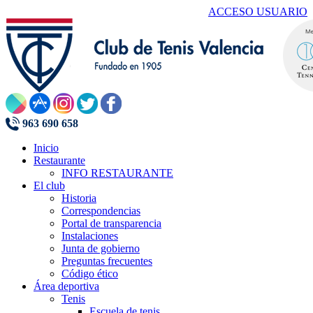
ACCESO USUARIO
963 690 658
Inicio
Restaurante
INFO RESTAURANTE
El club
Historia
Correspondencias
Portal de transparencia
Instalaciones
Junta de gobierno
Preguntas frecuentes
Código ético
Área deportiva
Tenis
Escuela de tenis