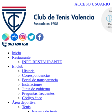
ACCESO USUARIO
963 690 658
Inicio
Restaurante
INFO RESTAURANTE
El club
Historia
Correspondencias
Portal de transparencia
Instalaciones
Junta de gobierno
Preguntas frecuentes
Código ético
Área deportiva
Tenis
Escuela de tenis