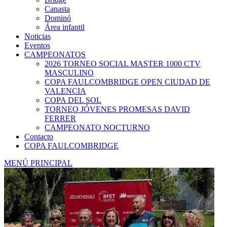
Canasta
Dominó
Área infantil
Noticias
Eventos
CAMPEONATOS
2026 TORNEO SOCIAL MASTER 1000 CTV
MASCULINO
COPA FAULCOMBRIDGE OPEN CIUDAD DE
VALENCIA
COPA DEL SOL
TORNEO JÓVENES PROMESAS DAVID
FERRER
CAMPEONATO NOCTURNO
Contacto
COPA FAULCOMBRIDGE
MENÚ PRINCIPAL