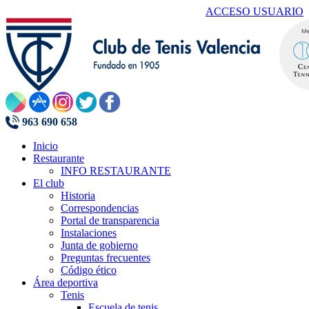
ACCESO USUARIO
963 690 658
Inicio
Restaurante
INFO RESTAURANTE
El club
Historia
Correspondencias
Portal de transparencia
Instalaciones
Junta de gobierno
Preguntas frecuentes
Código ético
Área deportiva
Tenis
Escuela de tenis