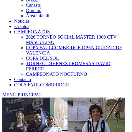
Canasta
Dominó
Área infantil
Noticias
Eventos
CAMPEONATOS
2026 TORNEO SOCIAL MASTER 1000 CTV
MASCULINO
COPA FAULCOMBRIDGE OPEN CIUDAD DE
VALENCIA
COPA DEL SOL
TORNEO JÓVENES PROMESAS DAVID
FERRER
CAMPEONATO NOCTURNO
Contacto
COPA FAULCOMBRIDGE
MENÚ PRINCIPAL