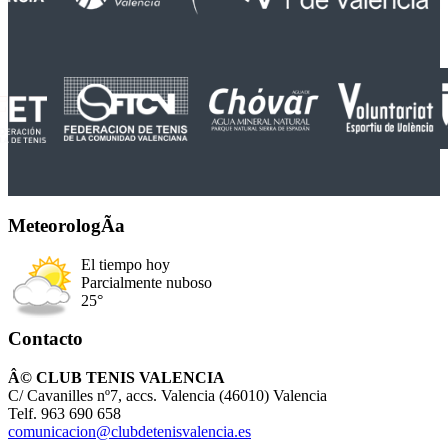
MeteorologÃ­a
El tiempo hoy
Parcialmente nuboso
25°
Contacto
Â© CLUB TENIS VALENCIA
C/ Cavanilles nº7, accs. Valencia (46010) Valencia
Telf. 963 690 658
comunicacion@clubdetenisvalencia.es