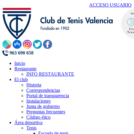
ACCESO USUARIO
963 690 658
Inicio
Restaurante
INFO RESTAURANTE
El club
Historia
Correspondencias
Portal de transparencia
Instalaciones
Junta de gobierno
Preguntas frecuentes
Código ético
Área deportiva
Tenis
Escuela de tenis