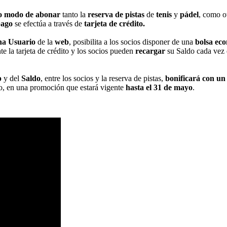
o modo de abonar
tanto la
reserva de pistas
de
tenis
y
pádel
, como o
pago
se efectúa a través de
tarjeta de crédito.
na Usuario
de la
web
, posibilita a los socios disponer de una
bolsa ec
e la tarjeta de crédito y los socios pueden
recargar
su Saldo cada vez 
p
y del
Saldo
, entre los socios y la reserva de pistas,
bonificará con u
, en una promoción que estará vigente
hasta el 31 de mayo
.