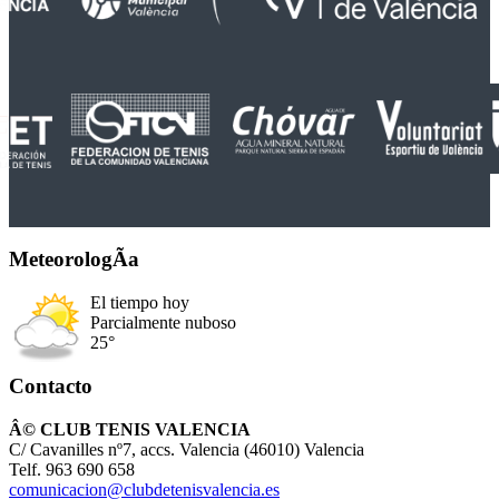
MeteorologÃ­a
El tiempo hoy
Parcialmente nuboso
25°
Contacto
Â© CLUB TENIS VALENCIA
C/ Cavanilles nº7, accs. Valencia (46010) Valencia
Telf. 963 690 658
comunicacion@clubdetenisvalencia.es