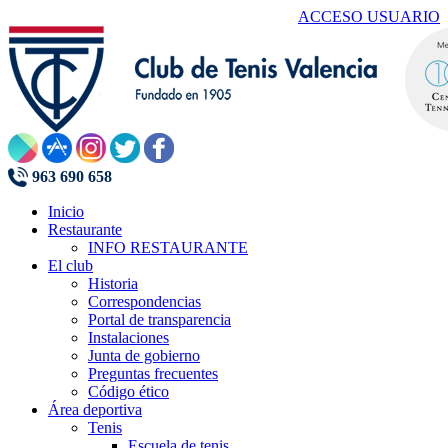
ACCESO USUARIO
963 690 658
Inicio
Restaurante
INFO RESTAURANTE
El club
Historia
Correspondencias
Portal de transparencia
Instalaciones
Junta de gobierno
Preguntas frecuentes
Código ético
Área deportiva
Tenis
Escuela de tenis