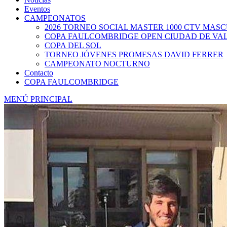
Eventos
CAMPEONATOS
2026 TORNEO SOCIAL MASTER 1000 CTV MAS
COPA FAULCOMBRIDGE OPEN CIUDAD DE VA
COPA DEL SOL
TORNEO JÓVENES PROMESAS DAVID FERRER
CAMPEONATO NOCTURNO
Contacto
COPA FAULCOMBRIDGE
MENÚ PRINCIPAL