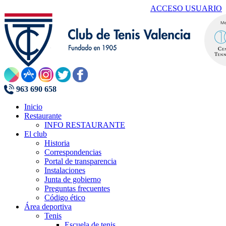
ACCESO USUARIO
963 690 658
Inicio
Restaurante
INFO RESTAURANTE
El club
Historia
Correspondencias
Portal de transparencia
Instalaciones
Junta de gobierno
Preguntas frecuentes
Código ético
Área deportiva
Tenis
Escuela de tenis