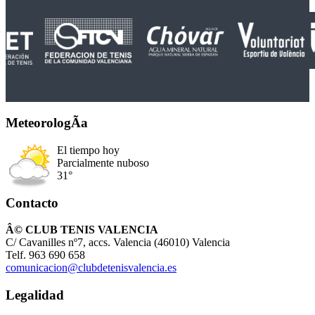
MeteorologÃ­a
El tiempo hoy
Parcialmente nuboso
31°
Contacto
Â© CLUB TENIS VALENCIA
C/ Cavanilles nº7, accs. Valencia (46010) Valencia
Telf. 963 690 658
comunicacion@clubdetenisvalencia.es
Legalidad