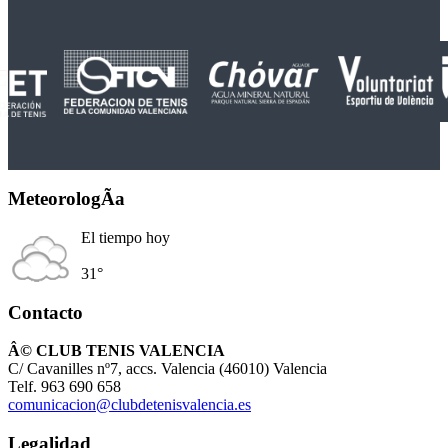
MeteorologÃ­a
El tiempo hoy
31°
Contacto
Â© CLUB TENIS VALENCIA
C/ Cavanilles nº7, accs. Valencia (46010) Valencia
Telf. 963 690 658
comunicacion@clubdetenisvalencia.es
Legalidad