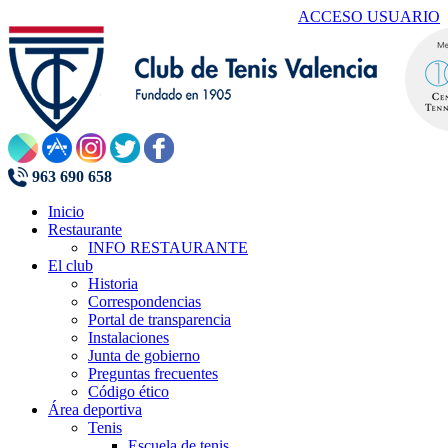
ACCESO USUARIO
963 690 658
Inicio
Restaurante
INFO RESTAURANTE
El club
Historia
Correspondencias
Portal de transparencia
Instalaciones
Junta de gobierno
Preguntas frecuentes
Código ético
Área deportiva
Tenis
Escuela de tenis