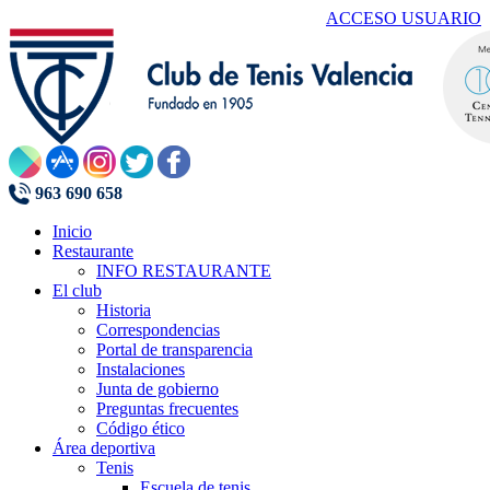
ACCESO USUARIO
963 690 658
Inicio
Restaurante
INFO RESTAURANTE
El club
Historia
Correspondencias
Portal de transparencia
Instalaciones
Junta de gobierno
Preguntas frecuentes
Código ético
Área deportiva
Tenis
Escuela de tenis