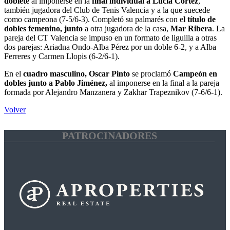
doblete
al imponerse en la
final individual a Lucía Cortez
,
también jugadora del Club de Tenis Valencia y a la que suecede
como campeona (7-5/6-3). Completó su palmarés con e
l título de
dobles femenino, junto
a otra jugadora de la casa,
Mar Ribera
. La
pareja del CT Valencia se impuso en un formato de liguilla a otras
dos parejas: Ariadna Ondo-Alba Pérez por un doble 6-2, y a Alba
Ferreres y Carmen Llopis (6-2/6-1).
En el
cuadro masculino, Oscar Pinto
se proclamó
Campeón en
dobles junto a Pablo Jiménez,
al imponerse en la final a la pareja
formada por Alejandro Manzanera y Zakhar Trapeznikov (7-6/6-1).
Volver
PATROCINADORES