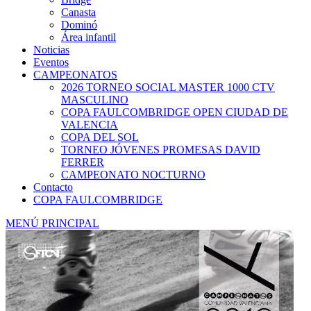
Canasta
Dominó
Área infantil
Noticias
Eventos
CAMPEONATOS
2026 TORNEO SOCIAL MASTER 1000 CTV
MASCULINO
COPA FAULCOMBRIDGE OPEN CIUDAD DE
VALENCIA
COPA DEL SOL
TORNEO JÓVENES PROMESAS DAVID
FERRER
CAMPEONATO NOCTURNO
Contacto
COPA FAULCOMBRIDGE
MENÚ PRINCIPAL