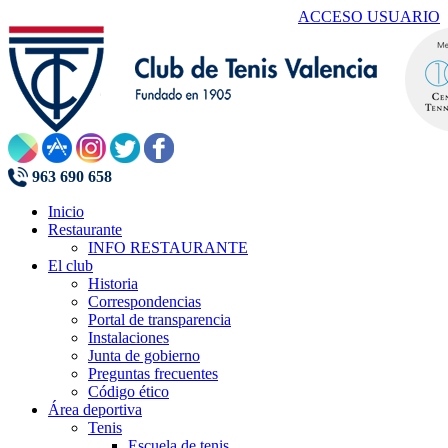
ACCESO USUARIO
963 690 658
Inicio
Restaurante
INFO RESTAURANTE
El club
Historia
Correspondencias
Portal de transparencia
Instalaciones
Junta de gobierno
Preguntas frecuentes
Código ético
Área deportiva
Tenis
Escuela de tenis