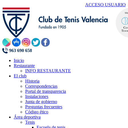
ACCESO USUARIO
963 690 658
Inicio
Restaurante
INFO RESTAURANTE
El club
Historia
Correspondencias
Portal de transparencia
Instalaciones
Junta de gobierno
Preguntas frecuentes
Código ético
Área deportiva
Tenis
Escuela de tenis