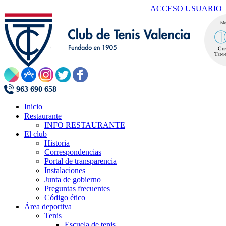
ACCESO USUARIO
963 690 658
Inicio
Restaurante
INFO RESTAURANTE
El club
Historia
Correspondencias
Portal de transparencia
Instalaciones
Junta de gobierno
Preguntas frecuentes
Código ético
Área deportiva
Tenis
Escuela de tenis