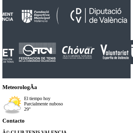
MeteorologÃ­a
El tiempo hoy
Parcialmente nuboso
29°
Contacto
Â© CLUB TENIS VALENCIA