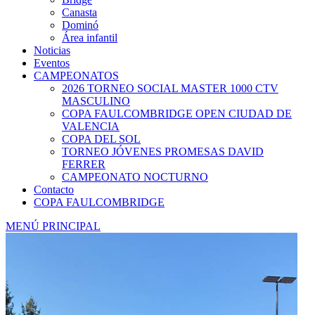
Canasta
Dominó
Área infantil
Noticias
Eventos
CAMPEONATOS
2026 TORNEO SOCIAL MASTER 1000 CTV
MASCULINO
COPA FAULCOMBRIDGE OPEN CIUDAD DE
VALENCIA
COPA DEL SOL
TORNEO JÓVENES PROMESAS DAVID
FERRER
CAMPEONATO NOCTURNO
Contacto
COPA FAULCOMBRIDGE
MENÚ PRINCIPAL