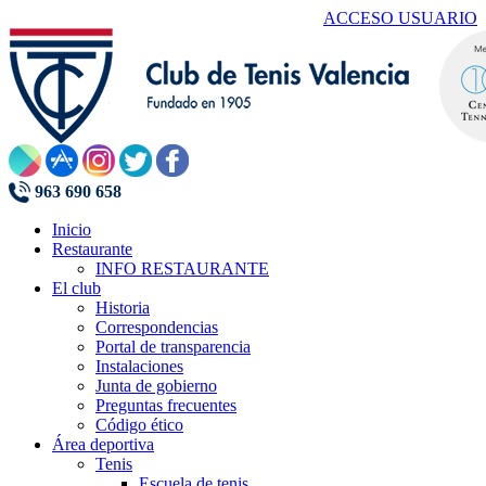
ACCESO USUARIO
963 690 658
Inicio
Restaurante
INFO RESTAURANTE
El club
Historia
Correspondencias
Portal de transparencia
Instalaciones
Junta de gobierno
Preguntas frecuentes
Código ético
Área deportiva
Tenis
Escuela de tenis