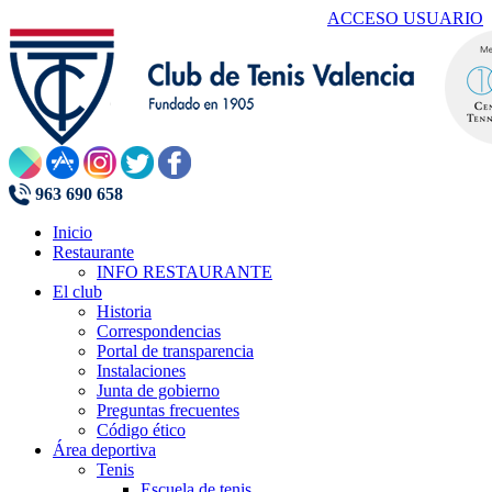
ACCESO USUARIO
963 690 658
Inicio
Restaurante
INFO RESTAURANTE
El club
Historia
Correspondencias
Portal de transparencia
Instalaciones
Junta de gobierno
Preguntas frecuentes
Código ético
Área deportiva
Tenis
Escuela de tenis