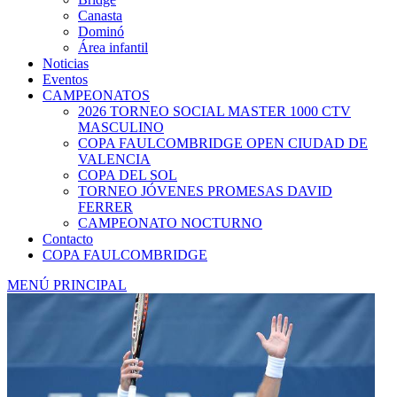
Canasta
Dominó
Área infantil
Noticias
Eventos
CAMPEONATOS
2026 TORNEO SOCIAL MASTER 1000 CTV
MASCULINO
COPA FAULCOMBRIDGE OPEN CIUDAD DE
VALENCIA
COPA DEL SOL
TORNEO JÓVENES PROMESAS DAVID
FERRER
CAMPEONATO NOCTURNO
Contacto
COPA FAULCOMBRIDGE
MENÚ PRINCIPAL